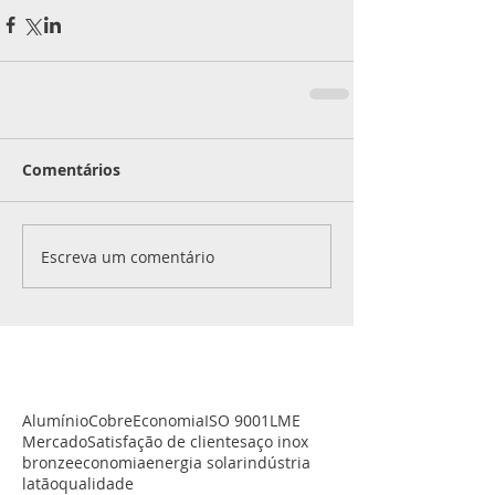
Comentários
Escreva um comentário
Alumínio
Cobre
Economia
ISO 9001
LME
Mercado
Satisfação de clientes
aço inox
bronze
economia
energia solar
indústria
latão
qualidade