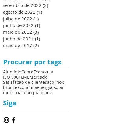
setembro de 2022
(2)
2 posts
agosto de 2022
(1)
1 post
julho de 2022
(1)
1 post
junho de 2022
(1)
1 post
maio de 2022
(3)
3 posts
junho de 2021
(1)
1 post
maio de 2017
(2)
2 posts
Procurar por tags
Alumínio
Cobre
Economia
ISO 9001
LME
Mercado
Satisfação de clientes
aço inox
bronze
economia
energia solar
indústria
latão
qualidade
Siga