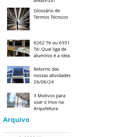
enferruja?
Especialista explica
Glossário de
e dá dicas de
Termos Técnicos
cuidados
6262 T6 ou 6351
T6: Qual liga de
alumínio é a ideal
para o seu projeto?
Retorno das
nossas atividades -
26/06/24
3 Motivos para
usar o Inox na
Arquitetura
Arquivo