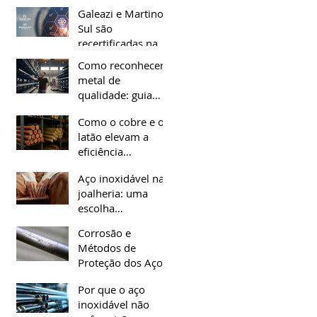
Galeazi e Martinox
Sul são
recertificadas na
ISO 9001 e
Como reconhecer
reforçam seu
metal de
compromisso com
qualidade: guia
a qualidade
completo para
Como o cobre e o
escolher o material
latão elevam a
certo
eficiência
energética das
Aço inoxidável na
indústrias
joalheria: uma
modernas
escolha
sustentável e
Corrosão e
durável
Métodos de
Proteção dos Aços
Inoxidáveis
Por que o aço
inoxidável não