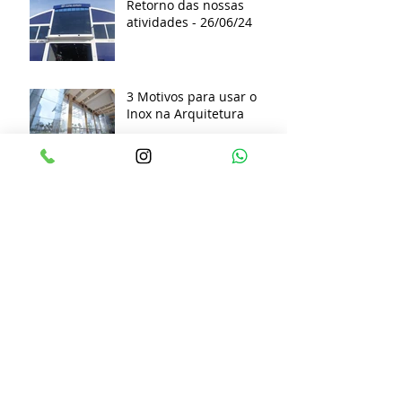
Retorno das nossas
atividades - 26/06/24
3 Motivos para usar o
Inox na Arquitetura
Arquivo
março de 2026
(1)
1 post
novembro de 2025
(1)
1 post
outubro de 2025
(1)
1 post
setembro de 2025
(1)
1 post
abril de 2025
(1)
1 post
janeiro de 2025
(1)
1 post
outubro de 2024
(1)
1 post
agosto de 2024
(1)
1 post
junho de 2024
(1)
1 post