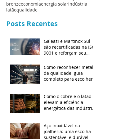
bronze
economia
energia solar
indústria
latão
qualidade
Posts Recentes
Galeazi e Martinox Sul
são recertificadas na ISO
9001 e reforçam seu
compromisso com a
qualidade
Como reconhecer metal
de qualidade: guia
completo para escolher o
material certo
Como o cobre e o latão
elevam a eficiência
energética das indústrias
modernas
Aço inoxidável na
joalheria: uma escolha
sustentável e durável