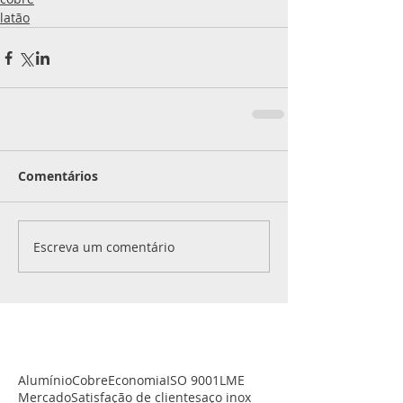
latão
Comentários
Escreva um comentário
Alumínio
Cobre
Economia
ISO 9001
LME
Mercado
Satisfação de clientes
aço inox