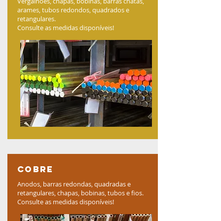
Vergalhões, chapas, bobinas, barras chatas,
arames, tubos redondos, quadrados e
retangulares.
Consulte as medidas disponíveis!
cobre
Anodos, barras redondas, quadradas e
retangulares, chapas, bobinas, tubos e fios.
Consulte as medidas disponíveis!