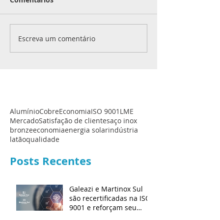
Escreva um comentário
Alumínio
Cobre
Economia
ISO 9001
LME
Mercado
Satisfação de clientes
aço inox
bronze
economia
energia solar
indústria
latão
qualidade
Posts Recentes
Galeazi e Martinox Sul
são recertificadas na ISO
9001 e reforçam seu
compromisso com a